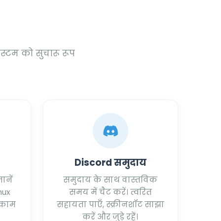
िस्टम को सुचारू रूप
Discord समुदाय
ानें
समुदाय के साथ वास्तविक
nux
समय में चैट करें। त्वरित
 काम
सहायता पाएँ, स्क्रीनशॉट साझा
करें और जुड़े रहें।