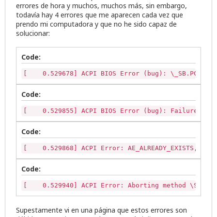
errores de hora y muchos, muchos más, sin embargo,
todavía hay 4 errores que me aparecen cada vez que
prendo mi computadora y que no he sido capaz de
solucionar:
Code:
[    0.529678] ACPI BIOS Error (bug): \_SB.PCI0._O
Code:
[    0.529855] ACPI BIOS Error (bug): Failure crea
Code:
[    0.529868] ACPI Error: AE_ALREADY_EXISTS, Crea
Code:
[    0.529940] ACPI Error: Aborting method \SB.PCI
Supestamente vi en una página que estos errores son