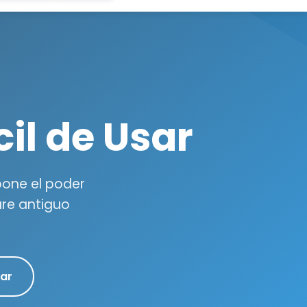
cil de Usar
 pone el poder
are antiguo
ar