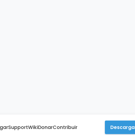
gar
Support
Wiki
Donar
Contribuir
Descarga