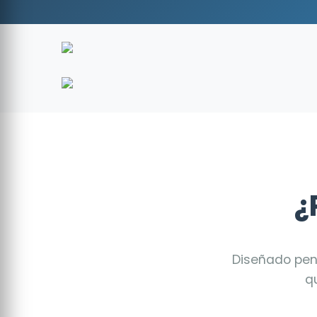
¿
Diseñado pens
q