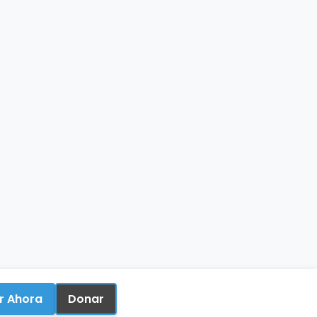
r Ahora
Donar
🌐
Español
▾